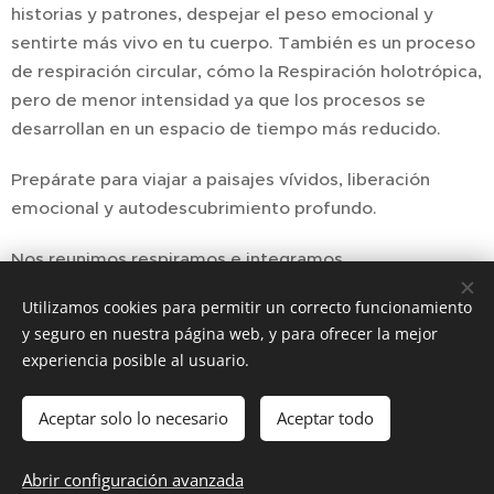
historias y patrones, despejar el peso emocional y
sentirte más vivo en tu cuerpo. También es un proceso
de respiración circular, cómo la Respiración holotrópica,
pero de menor intensidad ya que los procesos se
desarrollan en un espacio de tiempo más reducido.
Prepárate para viajar a paisajes v´ívidos, liberación
emocional y autodescubrimiento profundo.
Nos reunimos respiramos e integramos.
Utilizamos cookies para permitir un correcto funcionamiento
En Respira, también ofrecemos la posibilidad de hacer
y seguro en nuestra página web, y para ofrecer la mejor
sesiones de Breatwork online.
experiencia posible al usuario.
Pruebalo!!!
Aceptar solo lo necesario
Aceptar todo
Abrir configuración avanzada
Cookies