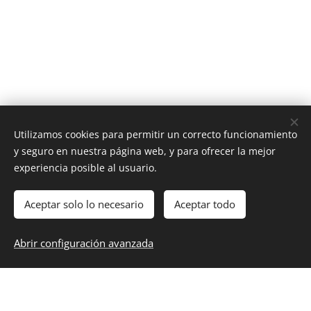
Utilizamos cookies para permitir un correcto funcionamiento
y seguro en nuestra página web, y para ofrecer la mejor
experiencia posible al usuario.
Aceptar solo lo necesario
Aceptar todo
Abrir configuración avanzada
Cookies
Respira
· Respiración consciente y exploración interior.
Respiración Tummo